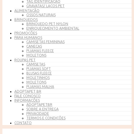
TAG IDENTIFICAÇÃO
GRAVATAS/ LAÇOS PET
ALIMENTAÇÃO
OSSOS NATURAIS
BRINQUEDOS
BRINQUEDO PET NYLON
ENRIQUECIMENTO AMBIENTAL
PROMOÇÕES
PARA HUMANOS
CAMISETAS FEMININAS
CANECAS
PIJAMAS FLEECE
MOLETONS
ROUPAS PET
CAMISETAS
PIJAMAS SOFT
BLUSAS FLEECE
MOLETINHOS
MOLETONS
PIJAMAS MALHA
ADOPTAPET BR
FALE CONOSCO
INFORMAÇÕES
ADOPTAPETBR
SOBRE A ENTREGA
PRIVACIDADE
TERMOS E CONDIÇÕES
CONTATO