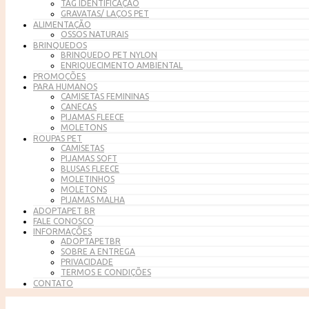
TAG IDENTIFICAÇÃO
GRAVATAS/ LAÇOS PET
ALIMENTAÇÃO
OSSOS NATURAIS
BRINQUEDOS
BRINQUEDO PET NYLON
ENRIQUECIMENTO AMBIENTAL
PROMOÇÕES
PARA HUMANOS
CAMISETAS FEMININAS
CANECAS
PIJAMAS FLEECE
MOLETONS
ROUPAS PET
CAMISETAS
PIJAMAS SOFT
BLUSAS FLEECE
MOLETINHOS
MOLETONS
PIJAMAS MALHA
ADOPTAPET BR
FALE CONOSCO
INFORMAÇÕES
ADOPTAPETBR
SOBRE A ENTREGA
PRIVACIDADE
TERMOS E CONDIÇÕES
CONTATO