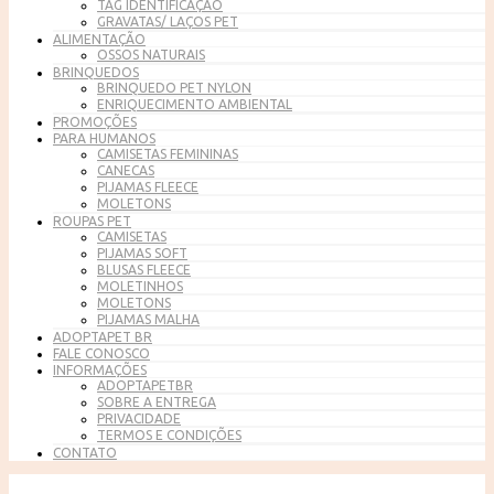
TAG IDENTIFICAÇÃO
GRAVATAS/ LAÇOS PET
ALIMENTAÇÃO
OSSOS NATURAIS
BRINQUEDOS
BRINQUEDO PET NYLON
ENRIQUECIMENTO AMBIENTAL
PROMOÇÕES
PARA HUMANOS
CAMISETAS FEMININAS
CANECAS
PIJAMAS FLEECE
MOLETONS
ROUPAS PET
CAMISETAS
PIJAMAS SOFT
BLUSAS FLEECE
MOLETINHOS
MOLETONS
PIJAMAS MALHA
ADOPTAPET BR
FALE CONOSCO
INFORMAÇÕES
ADOPTAPETBR
SOBRE A ENTREGA
PRIVACIDADE
TERMOS E CONDIÇÕES
CONTATO