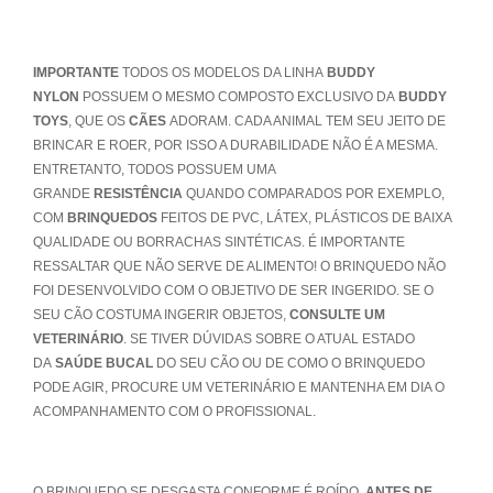
IMPORTANTE
TODOS OS MODELOS DA LINHA
BUDDY
NYLON
POSSUEM O MESMO COMPOSTO EXCLUSIVO DA
BUDDY
TOYS
, QUE OS
CÃES
ADORAM. CADA ANIMAL TEM SEU JEITO DE
BRINCAR E ROER, POR ISSO A DURABILIDADE NÃO É A MESMA.
ENTRETANTO, TODOS POSSUEM UMA
GRANDE
RESISTÊNCIA
QUANDO COMPARADOS POR EXEMPLO,
COM
BRINQUEDOS
FEITOS DE PVC, LÁTEX, PLÁSTICOS DE BAIXA
QUALIDADE OU BORRACHAS SINTÉTICAS. É IMPORTANTE
RESSALTAR QUE NÃO SERVE DE ALIMENTO! O BRINQUEDO NÃO
FOI DESENVOLVIDO COM O OBJETIVO DE SER INGERIDO. SE O
SEU CÃO COSTUMA INGERIR OBJETOS,
CONSULTE UM
VETERINÁRIO
. SE TIVER DÚVIDAS SOBRE O ATUAL ESTADO
DA
SAÚDE BUCAL
DO SEU CÃO OU DE COMO O BRINQUEDO
PODE AGIR, PROCURE UM VETERINÁRIO E MANTENHA EM DIA O
ACOMPANHAMENTO COM O PROFISSIONAL.
O BRINQUEDO SE DESGASTA CONFORME É ROÍDO.
ANTES DE